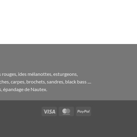
s rouges, ides mélanottes, esturgeons,
s, carpes, brochets, sandres, black bass ....
ns, épandage de Nautex.
Visa
MasterCard
PayPal