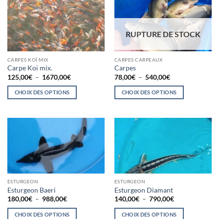
a
a
produit
produit
plusieurs
plusieurs
variations.
variations.
Les
Les
RUPTURE DE STOCK
options
options
peuvent
peuvent
CARPES KOÏ MIX
CARPES CARPEAUX
être
être
Carpe Koï mix.
Carpes
choisies
choisies
Plage
Plage
125,00
€
–
1670,00
€
78,00
€
–
540,00
€
de
de
sur
sur
prix :
prix :
CHOIX DES OPTIONS
CHOIX DES OPTIONS
la
la
125,00€
78,00€
à
à
Ce
Ce
page
page
1670,00€
540,00€
produit
produit
du
du
a
a
produit
produit
plusieurs
plusieurs
variations.
variations.
Les
Les
options
options
peuvent
peuvent
ESTURGEON
ESTURGEON
être
être
Esturgeon Baeri
Esturgeon Diamant
choisies
choisies
Plage
Plage
180,00
€
–
988,00
€
140,00
€
–
790,00
€
de
de
sur
sur
prix :
prix :
CHOIX DES OPTIONS
CHOIX DES OPTIONS
la
la
180,00€
140,00€