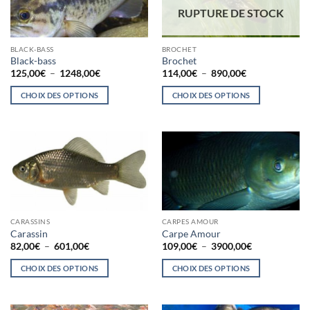
RUPTURE DE STOCK
BLACK-BASS
BROCHET
Black-bass
Brochet
Plage
Plage
125,00
€
–
1248,00
€
114,00
€
–
890,00
€
de
de
prix :
prix :
CHOIX DES OPTIONS
CHOIX DES OPTIONS
125,00€
114,00€
à
à
Ce
Ce
1248,00€
890,00€
produit
produit
a
a
plusieurs
plusieurs
variations.
variations.
Les
Les
options
options
peuvent
peuvent
CARASSINS
CARPES AMOUR
être
être
Carassin
Carpe Amour
choisies
choisies
Plage
Plage
82,00
€
–
601,00
€
109,00
€
–
3900,00
€
de
de
sur
sur
prix :
prix :
CHOIX DES OPTIONS
CHOIX DES OPTIONS
la
la
82,00€
109,00€
à
à
Ce
Ce
page
page
601,00€
3900,00€
produit
produit
du
du