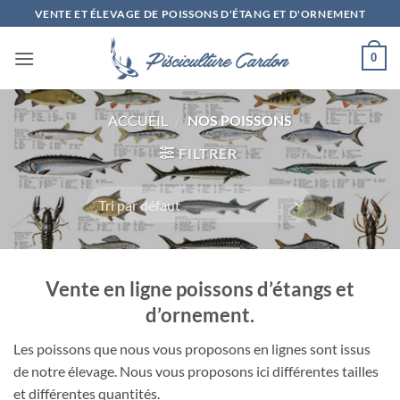
Passer
VENTE ET ÉLEVAGE DE POISSONS D'ÉTANG ET D'ORNEMENT
au
contenu
0
ACCUEIL
/
NOS POISSONS
FILTRER
Vente en ligne poissons d’étangs et
d’ornement.
Les poissons que nous vous proposons en lignes sont issus
de notre élevage. Nous vous proposons ici différentes tailles
et différentes quantités.